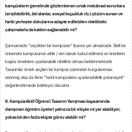
kampüslerin genelinde gözlemlenen ortak mekânsal sorunlara
(erişilebilirlik, âtıl alanlar, sosyal kopukluk vb.) çözüm sunan ve
farklı yerleşke dokularına adapte edilebilen nitelikteki
çalışmalarla da katılım sağlanabilir mi?
Şartnamede “seçtikleri bir kampüste” ibaresi yer almaktadır. Belli bir
üniversite kampüsünün altlık / veri olarak kabul edilmesi ve önerilerin
başka örneklere uyarlanabilir nitelikte olması beklenmektedir.
Tasarımlar örnek seçilen bir kampüs üzerinden kurgulanması
istenmiş olsa da fikrin “farklı kampüslere uyarlanabilirlik potansiyeli”
değerlendirmede belirleyici olacaktır.
8. KampüsAktif Öğrenci Tasarım Yarışması kapsamında
danışman öğretim üyeleri yalnızca bir ekipte mi yer alabiliyor,
yoksa birden fazla ekipte görev alabilir mi?