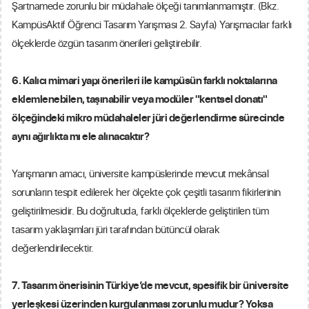
Şartnamede zorunlu bir müdahale ölçeği tanımlanmamıştır. (Bkz.
KampüsAktif Öğrenci Tasarım Yarışması 2. Sayfa) Yarışmacılar farklı
ölçeklerde özgün tasarım önerileri geliştirebilir.
6. Kalıcı mimari yapı önerileri ile kampüsün farklı noktalarına
eklemlenebilen, taşınabilir veya modüler "kentsel donatı"
ölçeğindeki mikro müdahaleler jüri değerlendirme sürecinde
aynı ağırlıkta mı ele alınacaktır?
Yarışmanın amacı, üniversite kampüslerinde mevcut mekânsal
sorunların tespit edilerek her ölçekte çok çeşitli tasarım fikirlerinin
geliştirilmesidir. Bu doğrultuda, farklı ölçeklerde geliştirilen tüm
tasarım yaklaşımları jüri tarafından bütüncül olarak
değerlendirilecektir.
7. Tasarım önerisinin Türkiye’de mevcut, spesifik bir üniversite
yerleşkesi üzerinden kurgulanması zorunlu mudur? Yoksa