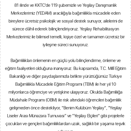
81 ilinde ve KKTC’de 119 şubemizle ve Yeşilay Danışmanlık
Merkezlerimiz (YEDAM) aracılığıyla bağımlılıkla mücadele eden
bireylere ücretsiz psikolojik ve sosyal destek sunuyor, ailelerini de
sürece dâhil ederek bilinçlendiriyoruz. Yeşilay Rehabilitasyon
Merkezlerimiz ile bilimsel temelli, kişiye özel ve tamamen ücretsiz bir
iyileşme süreci sunuyoruz.
Bağımlılıkları önlemenin en güçlü yolu bilinçlendirme, önleme ve
eğitim faaliyetleri olduğuna inanıyoruz. Bu kapsamda, T.C. Millî Eğitim
Bakanlığı ve diğer paydaşlarımızla birlikte yürüttüğümüz Türkiye
Bağımlılıkla Mücadele Eğitim Programı (TBM) ile her yıl 10
milyonlarca öğrenciye ve yetişkine ulaşıyoruz. Okulda Bağımlılığa
Müdahale Programı (OBM) ile risk altındaki öğrencileri bağımlılık
gelişmeden önce destekliyor, "Benim Kulübüm Yeşilay”, “Yeşilay
Liseler Arası Münazara Turnuvası” ve "Yeşilay Elçileri" gibi projelerle
çocukları ve gençleri bağımlılıklardan uzak, sağlıklı bir yaşama teşvik