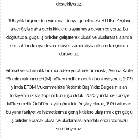
destekliyoruz.
106 yıllık bilgi ve deneyimimizi, dünya genelindeki 70 Ülke Yeşilayı
aracılığıyla daha geniş kitlelere ulaştırmaya devam ediyoruz. Bu
doğrultuda, güçlü iş birlikleri geliştirerek ulusal ve uluslararası alanda
söz sahibi olmaya devam ediyor, zararlı alışkanlıkların karşısında
duruyoruz.
Bilimsel ve sistematik bir mücadele yürütmek amacıyla, Avrupa Kalite
Yönetim Vakfının (EFQM) mükemmellik modelini benimseyerek, 2019
yılında EFQM Mükemmellikte Yetkinlik Beş Yıldız Belgesi’ni alan
Türkiye’nin ilk sivil toplum kuruluşu olduk. 2020 yılında ise Türkiye
Mükemmellik Ödülü’ne layık görüldük. Yeşilay olarak, 1920 yılından
bu yana faaliyet ve hizmetlerimizi geniş kitlelere ulaştırmak için güçlü
iş birlikleri kurarak ulusal ve uluslararası alandaki öncü rolümüzü
sürdürüyoruz.