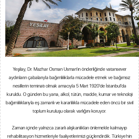
Yeşilay, Dr. Mazhar Osman Usman’ın önderliğinde vatansever
aydınların çabalarıyla bağımlılıklarla mücadele etmek ve bağımsız
nesillerin teminatı olmak amacıyla 5 Mart 1920’de İstanbul’da
kuruldu. O günden bu yana, alkol, tütün, madde, kumar ve teknoloji
bağımlılıklarıyla eş zamanlı ve kararlılıkla mücadele eden öncü bir sivil
toplum kuruluşu olarak varlığını koruyor.
Zaman içinde yalnızca zararlı alışkanlıkları önlemekle kalmayıp
rehabilitasyon hizmetleriyle faaliyetlerimizi güçlendirdik. Türkiye’nin