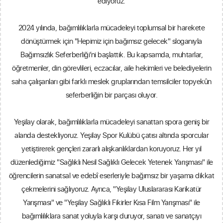
ediyoruz.
2024 yılında, bağımlılıklarla mücadeleyi toplumsal bir harekete
dönüştürmek için "Hepimiz için bağımsız gelecek" sloganıyla
Bağımsızlık Seferberliği’ni başlattık. Bu kapsamda, muhtarlar,
öğretmenler, din görevlileri, eczacılar, aile hekimleri ve belediyelerin
saha çalışanları gibi farklı meslek gruplarından temsilciler topyekûn
seferberliğin bir parçası oluyor.
Yeşilay olarak, bağımlılıklarla mücadeleyi sanattan spora geniş bir
alanda destekliyoruz. Yeşilay Spor Kulübü çatısı altında sporcular
yetiştirerek gençleri zararlı alışkanlıklardan koruyoruz. Her yıl
düzenlediğimiz "Sağlıklı Nesil Sağlıklı Gelecek Yetenek Yarışması" ile
öğrencilerin sanatsal ve edebî eserleriyle bağımsız bir yaşama dikkat
çekmelerini sağlıyoruz. Ayrıca, "Yeşilay Uluslararası Karikatür
Yarışması" ve "Yeşilay Sağlıklı Fikirler Kısa Film Yarışması" ile
bağımlılıklara sanat yoluyla karşı duruyor, sanatı ve sanatçıyı