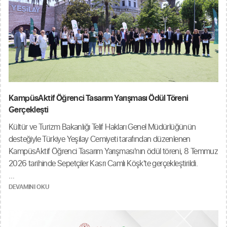
KampüsAktif Öğrenci Tasarım Yarışması Ödül Töreni
Gerçekleşti
Kültür ve Turizm Bakanlığı Telif Hakları Genel Müdürlüğünün
desteğiyle Türkiye Yeşilay Cemiyeti tarafından düzenlenen
KampüsAktif Öğrenci Tasarım Yarışması'nın ödül töreni, 8 Temmuz
2026 tarihinde Sepetçiler Kasrı Camlı Köşk'te gerçekleştirildi.
Törene ödül sahibi öğrenciler, aileleri, yakınları ve arkadaşlarının yanı
DEVAMINI OKU
sıra öğrencilerin üniversitelerinden rektör, rektör yardımcısı, dekan
ve bölüm başkanı düzeyinde akademisyenler ile yöneticiler katıldı.
İstanbul İl Kültür ve Turizm Müdürlüğü de törene gözlemci olarak