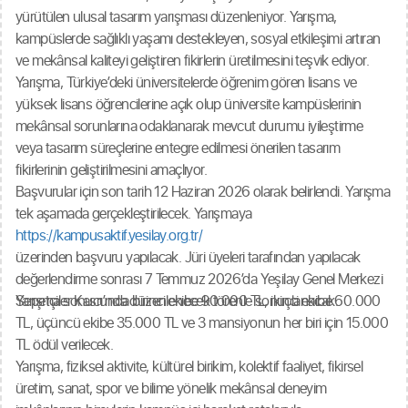
yürütülen ulusal tasarım yarışması düzenleniyor. Yarışma,
kampüslerde sağlıklı yaşamı destekleyen, sosyal etkileşimi artıran
ve mekânsal kaliteyi geliştiren fikirlerin üretilmesini teşvik ediyor.
Yarışma, Türkiye’deki üniversitelerde öğrenim gören lisans ve
yüksek lisans öğrencilerine açık olup üniversite kampüslerinin
mekânsal sorunlarına odaklanarak mevcut durumu iyileştirme
veya tasarım süreçlerine entegre edilmesi önerilen tasarım
fikirlerinin geliştirilmesini amaçlıyor.
Başvurular için son tarih 12 Haziran 2026 olarak belirlendi. Yarışma
tek aşamada gerçekleştirilecek. Yarışmaya
https://kampusaktif.yesilay.org.tr/
üzerinden başvuru yapılacak. Jüri üyeleri tarafından yapılacak
değerlendirme sonrası 7 Temmuz 2026’da Yeşilay Genel Merkezi
Sepetçiler Kasrı’nda düzenlenecek törenle sonuçlanacak.
Yarışma sonucunda birinci ekibe 90.000 TL, ikinci ekibe 60.000
TL, üçüncü ekibe 35.000 TL ve 3 mansiyonun her biri için 15.000
TL ödül verilecek.
Yarışma, fiziksel aktivite, kültürel birikim, kolektif faaliyet, fikirsel
üretim, sanat, spor ve bilime yönelik mekânsal deneyim