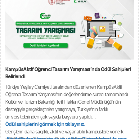
iştirak etti.
Program kapsamında jüri üyeleri ve raportörlere teşekkür plaketleri,
ödül sahibi öğrencilere ise plaket ve başarı belgeleri takdim edildi.
Törenin ardından ödül sahibi öğrenciler ve jüri üyeleri, tarihi dokusu
ve etkileyici mimarisiyle öne çıkan Sepetçiler Kasrı'nı ziyaret ederek
bu özel yapıyı yakından tanıma fırsatı buldu.
Yarışmada ödül almaya hak kazanan öğrencilerimizi bir kez daha
KampüsAktif Öğrenci Tasarım Yarışması’nda Ödül Sahipleri
tebrik ediyor, jüri üyelerimize, raportörlerimize ve yarışmaya katkı
Belirlendi
sunan tüm paydaşlarımıza teşekkür ediyoruz.
Türkiye Yeşilay Cemiyeti tarafından düzenlenen KampüsAktif
Öğrenci Tasarım Yarışması’nın değerlendirme süreci tamamlandı.
Kültür ve Turizm Bakanlığı Telif Hakları Genel Müdürlüğü’nün
desteğiyle gerçekleştirilen yarışmaya, Türkiye’nin farklı
üniversitelerinden çok sayıda başvuru yapıldı.
Ödül sahiplerini görmek için tıklayınız.
Gençlerin daha sağlıklı, aktif ve yaşanabilir kampüslere yönelik