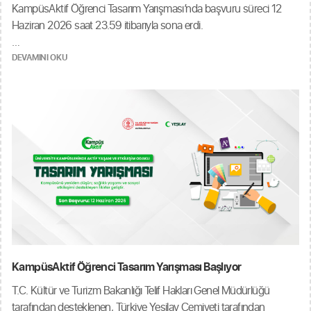
KampüsAktif Öğrenci Tasarım Yarışması’nda başvuru süreci 12
Haziran 2026 saat 23.59 itibarıyla sona erdi.
Ülkemizin yedi bölgesinden gelen başvurularla yarışma ulusal bir
DEVAMINI OKU
nitelik kazanırken yurt içinde öğrenim gören uluslararası
öğrencilerin katılımı ayrı bir zenginlik kattı. Bireysel katılımların yanı
sıra ekip başvuruları yoğun bir şekilde gerçekleşti. Bunun yanında
danışman akademisyen katkısıyla hazırlanan ve farklı
üniversitelerden öğrencilerin bir araya gelerek oluşturduğu ortak
ekip projeleri özellikle dikkat çekti.
Başvurulara ilişkin değerlendirme süreci başlamış olup sonuçların
Haziran 2026 sonunda açıklanması planlanmaktadır.
KampüsAktif Öğrenci Tasarım Yarışması Başlıyor
T.C. Kültür ve Turizm Bakanlığı Telif Hakları Genel Müdürlüğü
tarafından desteklenen, Türkiye Yeşilay Cemiyeti tarafından