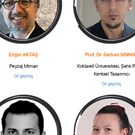
Engin AKTAŞ
Prof. Dr. Serkan SINM
Peyzaj Mimarı
Kırklareli Üniversitesi, Şehir 
Kentsel Tasarımcı
Öz geçmiş
Öz geçmiş