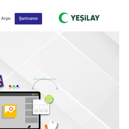
Arşiv
Şartname