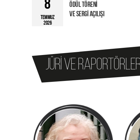
8
ÖDÜL TÖRENİ
VE SERGİ AÇILIŞI
TEMMUZ
2026
JÜRİ VE RAPORTÖRLE