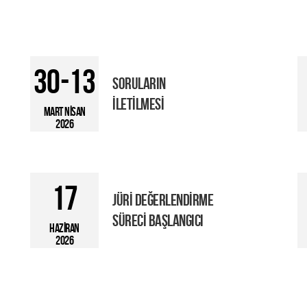
30-13
SORULARIN
İLETİLMESİ
MART NİSAN
2026
17
JÜRİ DEĞERLENDİRME
SÜRECİ BAŞLANGICI
HAZİRAN
2026