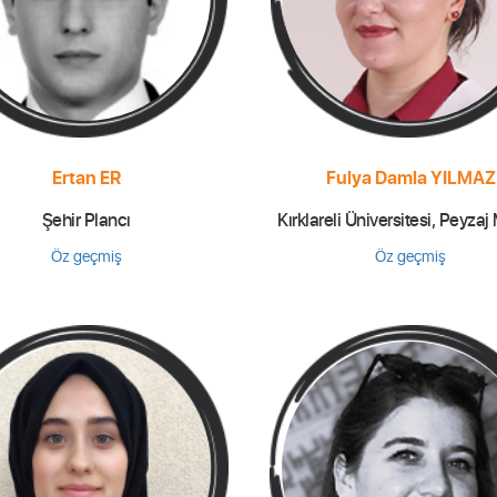
Ertan ER
Fulya Damla YILMAZ
Şehir Plancı
Kırklareli Üniversitesi, Peyzaj
Öz geçmiş
Öz geçmiş